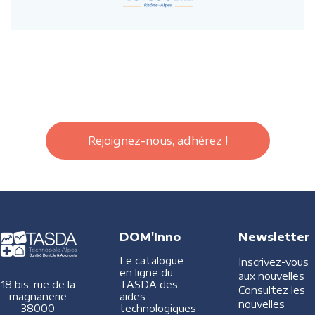
Rejoignez-nous, adhérez !
DOM'Inno
Newsletter
Le catalogue
Inscrivez-vous
en ligne du
aux nouvelles
TASDA des
18 bis, rue de la
Consultez les
aides
magnanerie
nouvelles
technologiques
38000