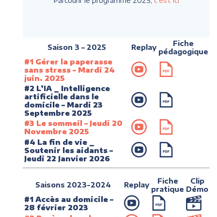
Parcourir le programme 2025,
c’est ici
Fiche
Saison 3 – 2025
Replay
pédagogique
#1 Gérer la paperasse
sans stress – Mardi 24
juin. 2025
#2 L’IA _ Intelligence
artificielle dans le
domicile – Mardi 23
Septembre 2025
#3 Le sommeil – Jeudi 20
Novembre 2025
#4 La fin de vie _
Soutenir les aidants –
Jeudi 22 Janvier 2026
Fiche
Clip
Saisons 2023-2024
Replay
pratique
Démo
#1 Accès au d
omi
cile –
28 février 2023