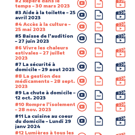
#2 Repère dans le
temps – 30 mars 2023
#3 Aide à la toilette – 25
avril 2023
#4 Accès à la culture –
25 mai 2023
#5 Baisse de l’audition
– 27 juin 2023
#6 Vivre les chaleurs
estivales – 27 juillet
2023
#7 La sécurité à
domicile – 29 aout 2023
#8 La gestion des
médicaments – 28 sept.
2023
#9 La chute à domicile –
12 oct. 2023
#10 Rompre l’isolement
– 28 nov. 2023
#11 La cuisine au coeur
du domicile – Lundi 29
janv 2024
#12 Lumières à tous les