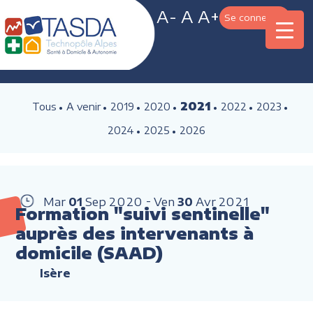
A-
A
A+
Se connecter
2021
Tous
A venir
2019
2020
2022
2023
2024
2025
2026
Mar
01
Sep
2020
Ven
30
Avr
2021
Formation "suivi sentinelle"
auprès des intervenants à
domicile (SAAD)
Isère