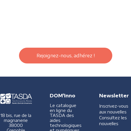
Rejoignez-nous, adhérez !
DOM'Inno
Newsletter
Le catalogue
Inscrivez-vous
en ligne du
aux nouvelles
TASDA des
18 bis, rue de la
Consultez les
aides
magnanerie
nouvelles
technologiques
38000
et numériques
Grenoble