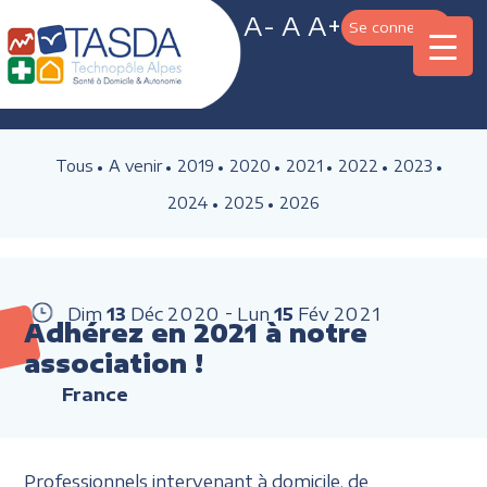
A-
A
A+
Se connecter
Tous
A venir
2019
2020
2021
2022
2023
2024
2025
2026
Dim
13
Déc
2020
Lun
15
Fév
2021
Adhérez en 2021 à notre
association !
France
Professionnels intervenant à domicile, de