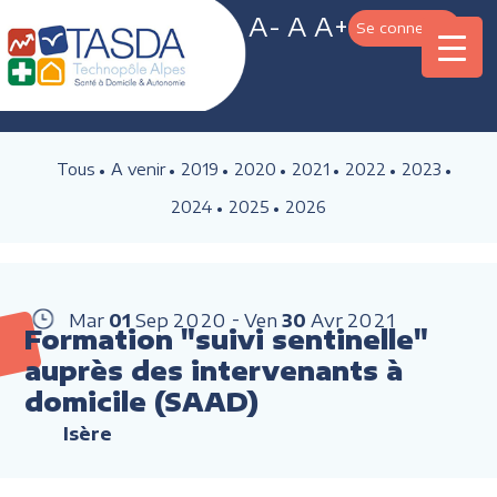
A-
A
A+
Se connecter
Tous
A venir
2019
2020
2021
2022
2023
2024
2025
2026
Mar
01
Sep
2020
Ven
30
Avr
2021
Formation "suivi sentinelle"
auprès des intervenants à
domicile (SAAD)
Isère