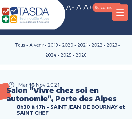
A-
A
A+
Se connecter
Tous
A venir
2019
2020
2021
2022
2023
2024
2025
2026
Mar
16
Nov
2021
Salon "Vivre chez soi en
autonomie", Porte des Alpes
8h30 à 17h
- SAINT JEAN DE BOURNAY et
SAINT CHEF