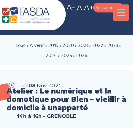
A-
A
A+
Se connecter
Tous
A venir
2019
2020
2021
2022
2023
2024
2025
2026
Lun
08
Nov
2021
Atelier : Le numérique et la
domotique pour Bien – vieillir à
domicile à unapparté
14h à 16h
- GRENOBLE