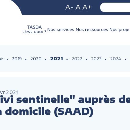
A-
A
A+
TASDA
Nos services
Nos ressources
Nos proje
c’est quoi ?
2021
ir
2019
2020
2022
2023
2024
vr
2021
vi sentinelle" auprès d
à domicile (SAAD)