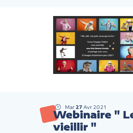
Mar
27
Avr
2021
Webinaire " L
vieillir "