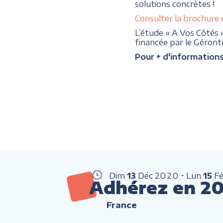
solutions concrètes !
Consulter la brochure 
L’étude « A Vos Côtés 
financée par le Géron
Pour + d'information
Dim
13
Déc
2020
Lun
15
F
Adhérez en 202
France