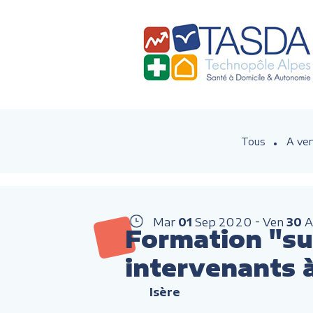
Tous
A ven
Mar
01
Sep
2020
Ven
30
A
Formation "sui
intervenants 
Isère