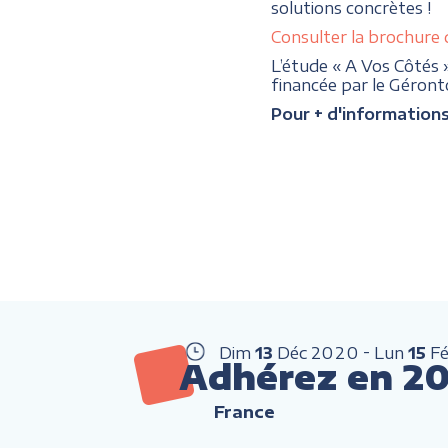
solutions concrètes !
Consulter la brochure 
L’étude « A Vos Côtés 
financée par le Géron
Pour + d'information
Dim
13
Déc
2020
Lun
15
F
Adhérez en 202
France