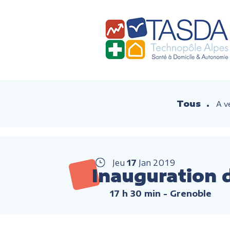
Tous
A v
Jeu
17
Jan
2019
Inauguration 
17 h 30 min
- Grenoble