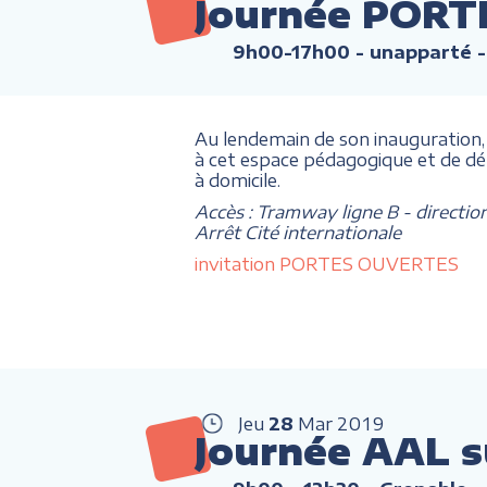
Journée PORT
9h00-17h00
- unapparté -
Au lendemain de son inauguration
à cet espace pédagogique et de d
à domicile.
Accès : Tramway ligne B - directio
Arrêt Cité internationale
invitation PORTES OUVERTES
Jeu
28
Mar
2019
Journée AAL s