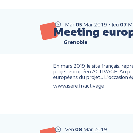
Mar
05
Mar
2019
Jeu
07
M
Meeting euro
Grenoble
En mars 2019, le site français, re
projet européen ACTIVAGE. Au pro
européens du projet... L'occasion 
www.isere.fr/activage
Ven
08
Mar
2019