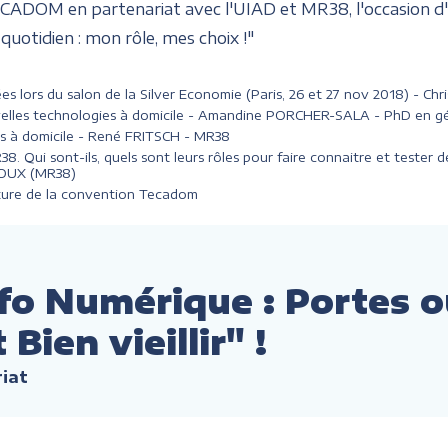
ECADOM en partenariat avec l'UIAD et MR38, l'occasion d'
quotidien : mon rôle, mes choix !"
tées lors du salon de la Silver Economie (Paris, 26 et 27 nov 2018) -
velles technologies à domicile - Amandine PORCHER-SALA - PhD en gé
ns à domicile - René FRITSCH - MR38
. Qui sont-ils, quels sont leurs rôles pour faire connaitre et tester
 ROUX (MR38)
ature de la convention Tecadom
sfo Numérique : Portes 
ien vieillir" !
riat