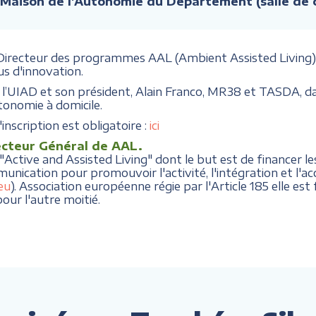
 Maison de l'Autonomie du Département (salle de
 Directeur des programmes AAL (Ambient Assisted Living)
s d'innovation.
 de l’UIAD et son président, Alain Franco, MR38 et TASDA,
utonomie à domicile.
'inscription est obligatoire :
ici
cteur Général de AAL.
ctive and Assisted Living" dont le but est de financer les
munication pour promouvoir l'activité, l'intégration et l
eu
). Association européenne régie par l'Article 185 elle es
our l'autre moitié.