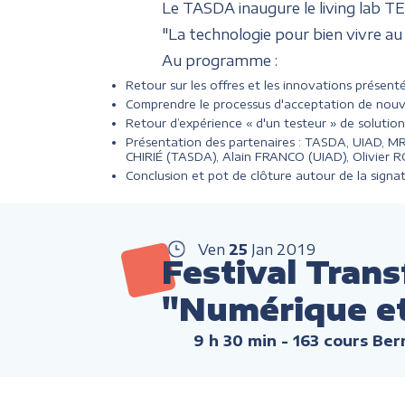
Le TASDA inaugure le living lab T
"La technologie pour bien vivre au 
Au programme :
Retour sur les offres et les innovations présen
Comprendre le processus d'acceptation de nou
Retour d’expérience « d'un testeur » de solutio
Présentation des partenaires : TASDA, UIAD, MR38
CHIRIÉ (TASDA), Alain FRANCO (UIAD), Olivier
Conclusion et pot de clôture autour de la sign
Ven
25
Jan
2019
Festival Tran
"Numérique et B
9 h 30 min
- 163 cours Ber