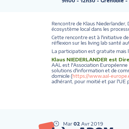
9h00 - 12h30
- Grenoble -
Rencontre de Klaus Niederlander,
écosystème local dans les processu
Cette rencontre est à l'initiative
réflexion sur les living lab santé a
La participation est gratuite mais l
Klaus NIEDERLANDER est Dire
AAL est l'Association Européenne "A
solutions d'information et de com
domicile (
https://www.aal-europe.
adhérant, pour moitié et par l'UE p
Mar
02
Avr
2019