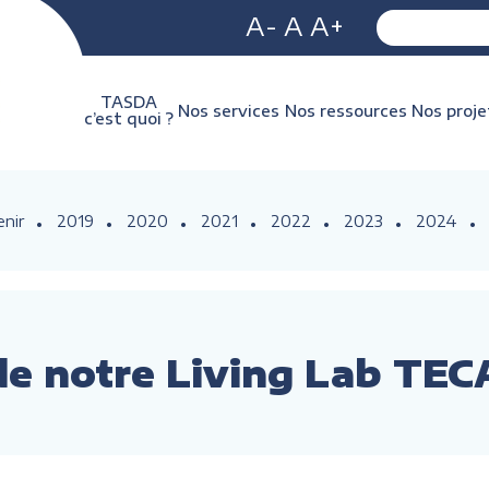
A-
A
A+
TASDA
Nos services
Nos ressources
Nos proje
c’est quoi ?
enir
2019
2020
2021
2022
2023
2024
de notre Living Lab T