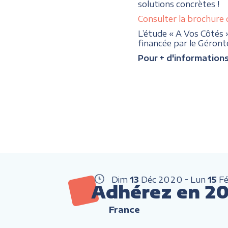
solutions concrètes !
Consulter la brochure 
L’étude « A Vos Côtés 
financée par le Géron
Pour + d'information
Dim
13
Déc
2020
Lun
15
F
Adhérez en 202
France