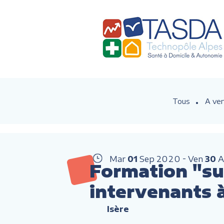
Tous
A ven
Mar
01
Sep
2020
Ven
30
A
Formation "sui
intervenants 
Isère