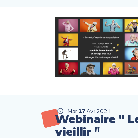
Mar
27
Avr
2021
Webinaire " L
vieillir "