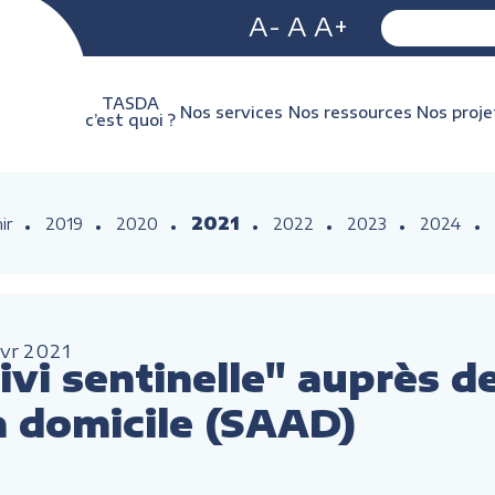
A-
A
A+
TASDA
Nos services
Nos ressources
Nos proje
c’est quoi ?
2021
ir
2019
2020
2022
2023
2024
vr
2021
vi sentinelle" auprès d
à domicile (SAAD)