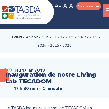
A-
A
A+
Se connecter
Tous
A venir
2019
2020
2021
2022
2023
2024
2025
2026
Jeu
17
Jan
2019
Inauguration de notre Living
Lab TECADOM
17 h 30 min
- Grenoble
Le TASDA inaugure le living lab TECADOM en