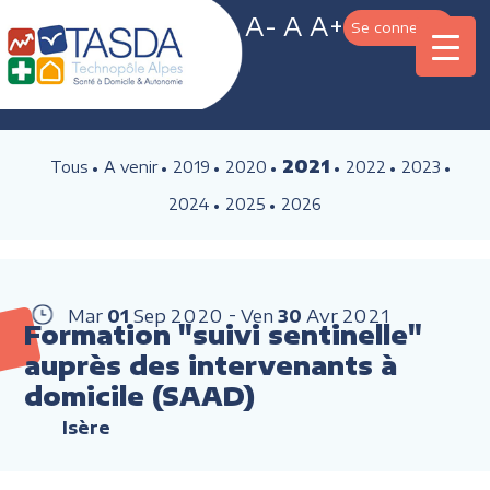
A-
A
A+
Se connecter
2021
Tous
A venir
2019
2020
2022
2023
2024
2025
2026
Mar
01
Sep
2020
Ven
30
Avr
2021
Formation "suivi sentinelle"
auprès des intervenants à
domicile (SAAD)
Isère