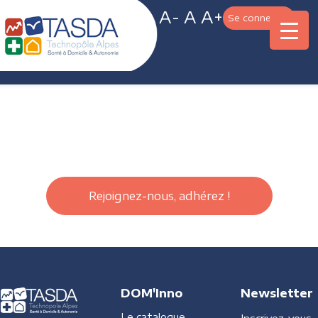
A-
A
A+
Se connecter
Rejoignez-nous, adhérez !
DOM'Inno
Newsletter
Le catalogue