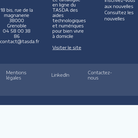
Inscrivez-vous
en ligne du
aux nouvelles
TASDA des
18 bis, rue de la
Consultez les
aides
magnanerie
nouvelles
technologiques
38000
et numériques
Grenoble
pour bien vivre
04 58 00 38
à domicile
86
contact@tasda.fr
Visiter le site
Mentions
Contactez-
LinkedIn
légales
nous