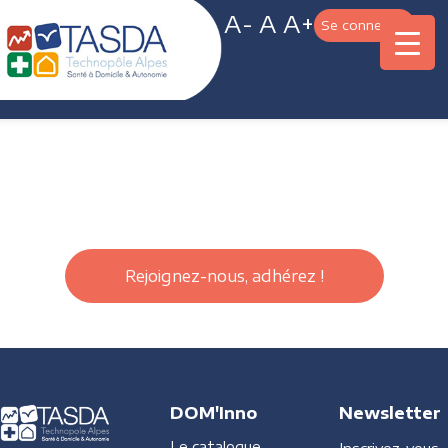
A-
A
A+
Se connecter
Rejoignez-nous, adhérez !
DOM'Inno
Newsletter
Le catalogue