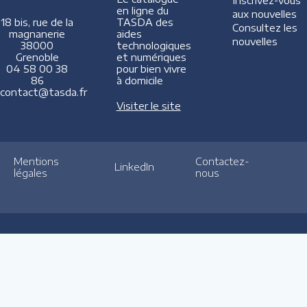
Inscrivez-vous
en ligne du
aux nouvelles
TASDA des
18 bis, rue de la
Consultez les
aides
magnanerie
nouvelles
technologiques
38000
et numériques
Grenoble
pour bien vivre
04 58 00 38
à domicile
86
contact@tasda.fr
Visiter le site
Mentions
Contactez-
LinkedIn
légales
nous