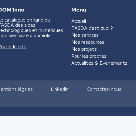
DOM'Inno
Menu
Le catalogue en ligne du
Accueil
TASDA des aides
TASDA
c’est quoi ?
technologiques et numériques
Nos services
our bien vivre à domicile
Nos ressources
isiter le site
Nos projets
Pour les proches
Actualités &
Evénements
entions légales
LinkedIn
Contactez-nous