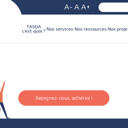
A-
A
A+
TASDA
Nos services
Nos ressources
Nos proje
c’est quoi ?
Rejoignez-nous, adhérez !