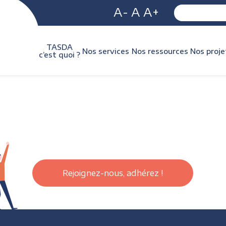
A-
A
A+
TASDA
Nos services
Nos ressources
Nos proje
c’est quoi ?
Rejoignez-nous, adhérez !