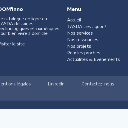
DOM'Inno
Menu
Le catalogue en ligne du
Accueil
TASDA des aides
TASDA
c’est quoi ?
technologiques et numériques
Nos services
our bien vivre à domicile
Nos ressources
isiter le site
Nos projets
Pour les proches
Actualités &
Evénements
entions légales
LinkedIn
Contactez-nous