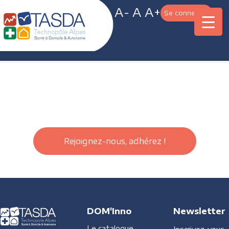
A-
A
A+
Se connecter
Rejoignez-nous, adhérez !
DOM'Inno
Newsletter
Le catalogue