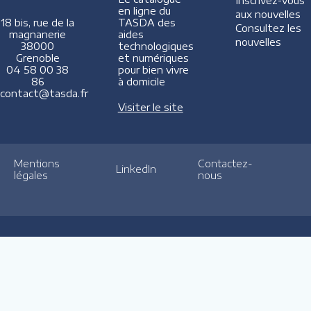
Inscrivez-vous
en ligne du
aux nouvelles
TASDA des
18 bis, rue de la
Consultez les
aides
magnanerie
nouvelles
technologiques
38000
et numériques
Grenoble
pour bien vivre
04 58 00 38
à domicile
86
contact@tasda.fr
Visiter le site
Mentions
Contactez-
LinkedIn
légales
nous