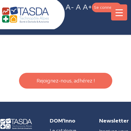
A-
A
A+
Se connecter
Rejoignez-nous, adhérez !
DOM'Inno
Newsletter
Le catalogue