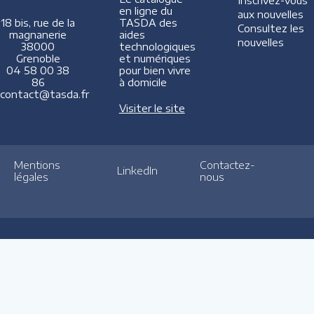
Inscrivez-vous
en ligne du
aux nouvelles
TASDA des
18 bis, rue de la
Consultez les
aides
magnanerie
nouvelles
technologiques
38000
et numériques
Grenoble
pour bien vivre
04 58 00 38
à domicile
86
contact@tasda.fr
Visiter le site
Mentions
Contactez-
LinkedIn
légales
nous