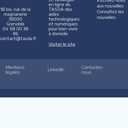
Inscrivez-vous
en ligne du
aux nouvelles
TASDA des
18 bis, rue de la
Consultez les
aides
magnanerie
nouvelles
technologiques
38000
et numériques
Grenoble
pour bien vivre
04 58 00 38
à domicile
86
contact@tasda.fr
Visiter le site
Mentions
Contactez-
LinkedIn
légales
nous