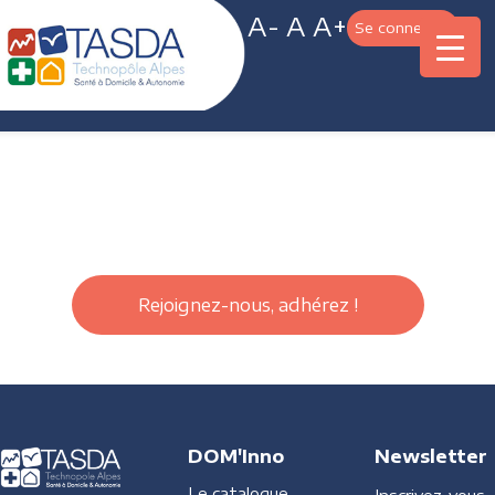
A-
A
A+
Se connecter
Rejoignez-nous, adhérez !
DOM'Inno
Newsletter
Le catalogue