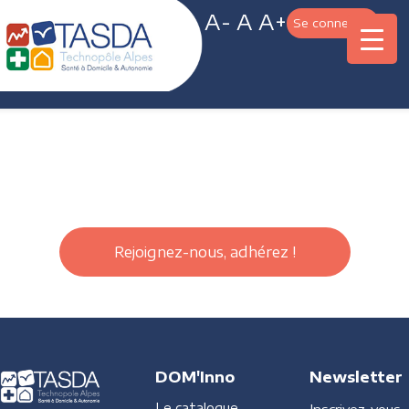
A-
A
A+
Se connecter
Rejoignez-nous, adhérez !
DOM'Inno
Newsletter
Le catalogue