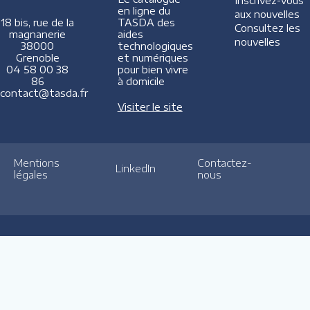
Inscrivez-vous
en ligne du
aux nouvelles
TASDA des
18 bis, rue de la
Consultez les
aides
magnanerie
nouvelles
technologiques
38000
et numériques
Grenoble
pour bien vivre
04 58 00 38
à domicile
86
contact@tasda.fr
Visiter le site
Mentions
Contactez-
LinkedIn
légales
nous