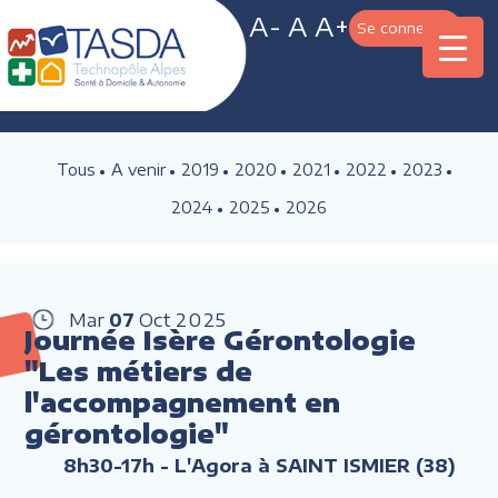
A-
A
A+
Se connecter
Tous
A venir
2019
2020
2021
2022
2023
2024
2025
2026
Mar
07
Oct
2025
Journée Isère Gérontologie
"Les métiers de
l'accompagnement en
gérontologie"
8h30-17h
- L'Agora à SAINT ISMIER (38)