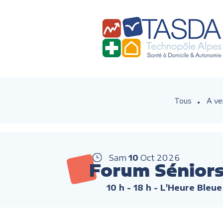
Tous
A ve
Sam
10
Oct
2026
Forum Sénior
10 h - 18 h
- L'Heure Bleue