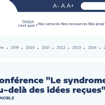
A-
A
A+
TASDA
Nos services
Nos ressources
Nos proje
c’est quoi ?
nir
2019
2020
2021
2022
2023
2024
onférence "Le syndrome
-delà des idées reçues
ENOBLE