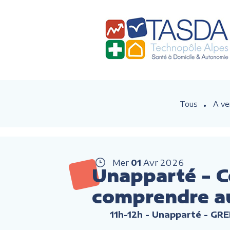
Tous
A ve
Mer
01
Avr
2026
Unapparté - C
comprendre au
11h-12h
- Unapparté - GR