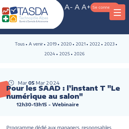
A-
A
A+
Se connecter
Tous
A venir
2019
2020
2021
2022
2023
2024
2025
2026
Mar
05
Mar
2024
Pour les SAAD : l’instant T "Le
numérique au salon"
12h30-13h15
- Webinaire
Programme dédié aux managers, responsables