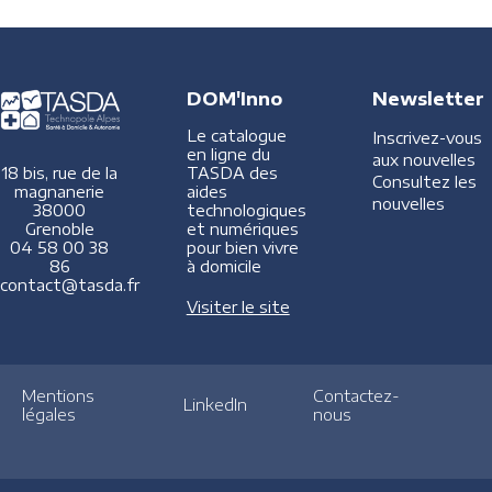
DOM'Inno
Newsletter
Le catalogue
Inscrivez-vous
en ligne du
aux nouvelles
TASDA des
18 bis, rue de la
Consultez les
aides
magnanerie
nouvelles
technologiques
38000
et numériques
Grenoble
pour bien vivre
04 58 00 38
à domicile
86
contact@tasda.fr
Visiter le site
Mentions
Contactez-
LinkedIn
légales
nous