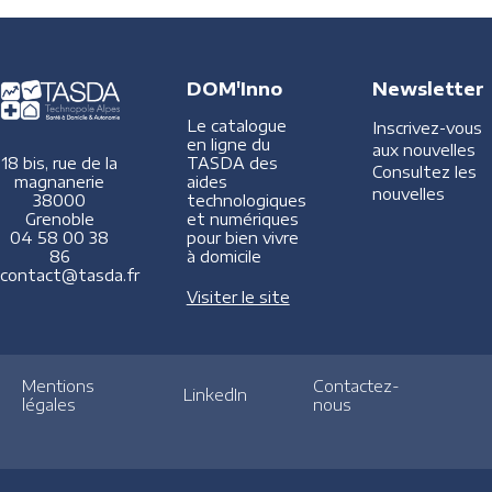
DOM'Inno
Newsletter
Le catalogue
Inscrivez-vous
en ligne du
aux nouvelles
TASDA des
18 bis, rue de la
Consultez les
aides
magnanerie
nouvelles
technologiques
38000
et numériques
Grenoble
pour bien vivre
04 58 00 38
à domicile
86
contact@tasda.fr
Visiter le site
Mentions
Contactez-
LinkedIn
légales
nous