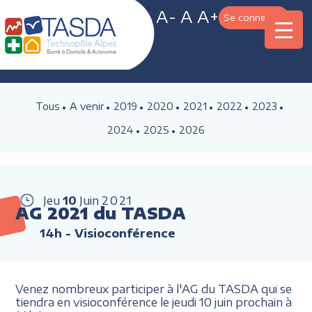
A-
A
A+
Se connecter
Tous
A venir
2019
2020
2021
2022
2023
2024
2025
2026
Jeu
10
Juin
2021
AG 2021 du TASDA
14h
- Visioconférence
Venez nombreux participer à l'AG du TASDA qui se
tiendra en visioconférence le jeudi 10 juin prochain à