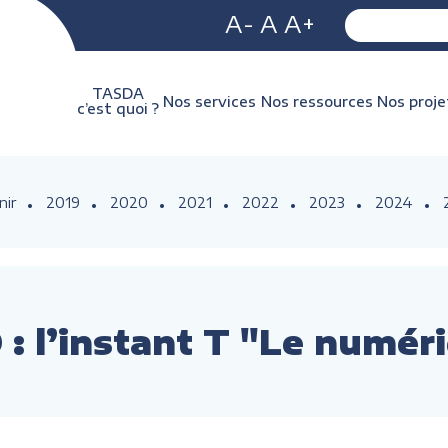
A-
A
A+
TASDA
Nos services
Nos ressources
Nos proje
c’est quoi ?
nir
2019
2020
2021
2022
2023
2024
: l’instant T "Le numér