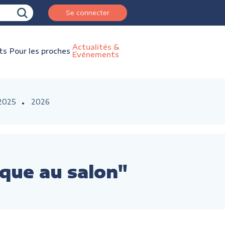
Se connecter
Actualités &
ts
Pour les proches
Evénements
2025
2026
ique au salon"