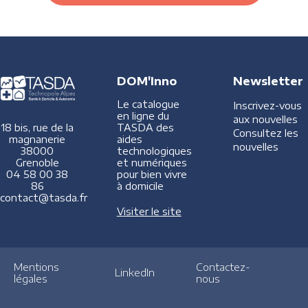
DOM'Inno
Newsletter
Le catalogue
Inscrivez-vous
en ligne du
aux nouvelles
TASDA des
18 bis, rue de la
Consultez les
aides
magnanerie
nouvelles
technologiques
38000
et numériques
Grenoble
pour bien vivre
04 58 00 38
à domicile
86
contact@tasda.fr
Visiter le site
Mentions
Contactez-
LinkedIn
légales
nous