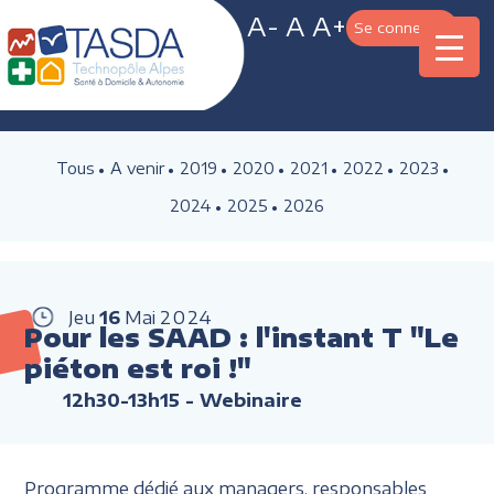
A-
A
A+
Se connecter
Tous
A venir
2019
2020
2021
2022
2023
2024
2025
2026
Jeu
16
Mai
2024
Pour les SAAD : l'instant T "Le
piéton est roi !"
12h30-13h15
- Webinaire
Programme dédié aux managers, responsables