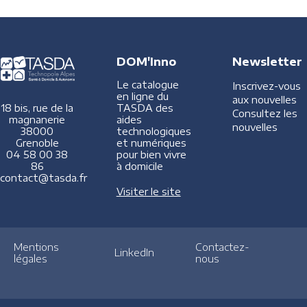
DOM'Inno
Newsletter
Le catalogue
Inscrivez-vous
en ligne du
aux nouvelles
TASDA des
18 bis, rue de la
Consultez les
aides
magnanerie
nouvelles
technologiques
38000
et numériques
Grenoble
pour bien vivre
04 58 00 38
à domicile
86
contact@tasda.fr
Visiter le site
Mentions
Contactez-
LinkedIn
légales
nous