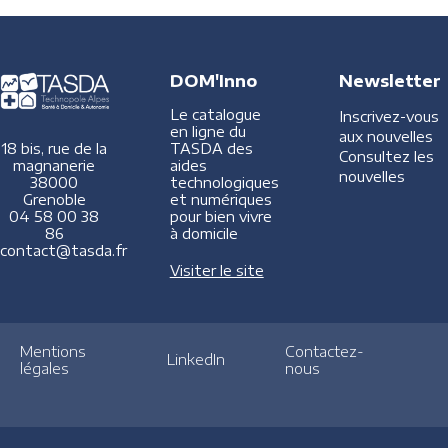
DOM'Inno
Newsletter
Le catalogue
Inscrivez-vous
en ligne du
aux nouvelles
TASDA des
18 bis, rue de la
Consultez les
aides
magnanerie
nouvelles
technologiques
38000
et numériques
Grenoble
pour bien vivre
04 58 00 38
à domicile
86
contact@tasda.fr
Visiter le site
Mentions
Contactez-
LinkedIn
légales
nous