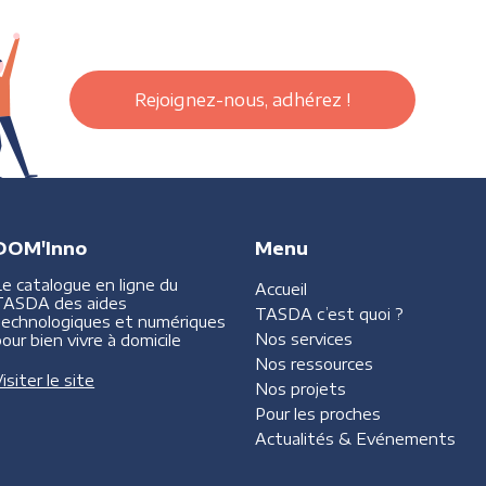
Rejoignez-nous, adhérez !
DOM'Inno
Menu
Le catalogue en ligne du
Accueil
TASDA des aides
TASDA
c’est quoi ?
technologiques et numériques
Nos services
our bien vivre à domicile
Nos ressources
isiter le site
Nos projets
Pour les proches
Actualités &
Evénements