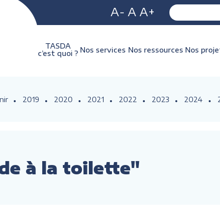
A-
A
A+
TASDA
Nos services
Nos ressources
Nos proje
c’est quoi ?
nir
2019
2020
2021
2022
2023
2024
e à la toilette"