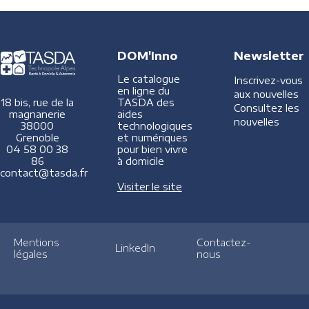
DOM'Inno
Newsletter
Le catalogue
Inscrivez-vous
en ligne du
aux nouvelles
TASDA des
18 bis, rue de la
Consultez les
aides
magnanerie
nouvelles
technologiques
38000
et numériques
Grenoble
pour bien vivre
04 58 00 38
à domicile
86
contact@tasda.fr
Visiter le site
Mentions
Contactez-
LinkedIn
légales
nous