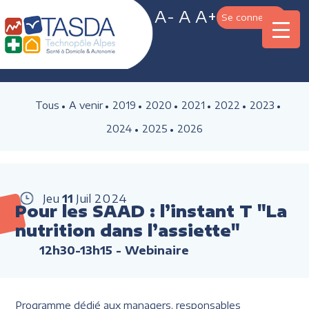
A-
A
A+
Se connecter
Tous
A venir
2019
2020
2021
2022
2023
2024
2025
2026
Jeu
11
Juil
2024
Pour les SAAD : l’instant T "La
nutrition dans l’assiette"
12h30-13h15
- Webinaire
Programme dédié aux managers, responsables