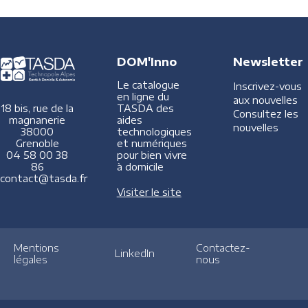
DOM'Inno
Newsletter
Le catalogue
Inscrivez-vous
en ligne du
aux nouvelles
TASDA des
18 bis, rue de la
Consultez les
aides
magnanerie
nouvelles
technologiques
38000
et numériques
Grenoble
pour bien vivre
04 58 00 38
à domicile
86
contact@tasda.fr
Visiter le site
Mentions
Contactez-
LinkedIn
légales
nous