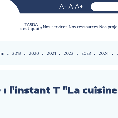
A-
A
A+
TASDA
Nos services
Nos ressources
Nos proje
c’est quoi ?
nir
2019
2020
2021
2022
2023
2024
: l'instant T "La cuisin