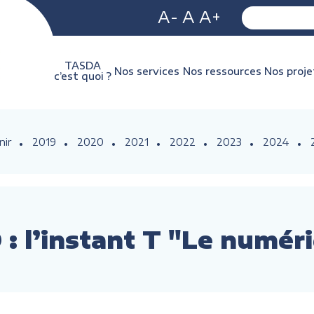
A-
A
A+
TASDA
Nos services
Nos ressources
Nos proje
c’est quoi ?
nir
2019
2020
2021
2022
2023
2024
: l’instant T "Le numér