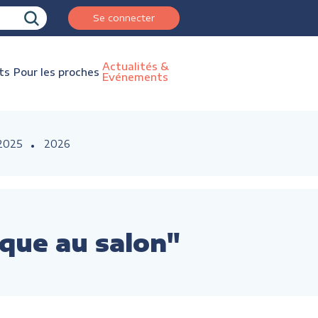
Se connecter
Actualités &
ts
Pour les proches
Evénements
2025
2026
ique au salon"