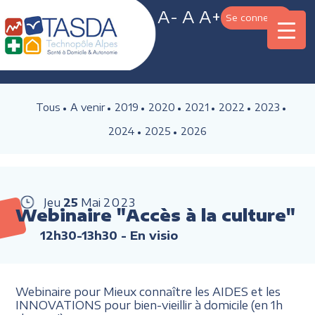
A-
A
A+
Se connecter
Tous
A venir
2019
2020
2021
2022
2023
2024
2025
2026
Jeu
25
Mai
2023
Webinaire "Accès à la culture"
12h30-13h30
- En visio
Webinaire pour Mieux connaître les AIDES et les
INNOVATIONS pour bien-vieillir à domicile (en 1h