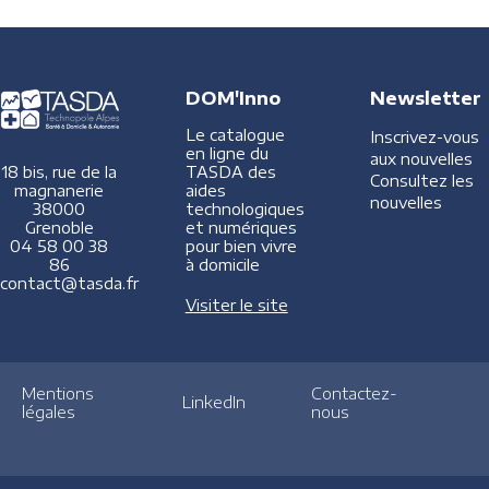
DOM'Inno
Newsletter
Le catalogue
Inscrivez-vous
en ligne du
aux nouvelles
TASDA des
18 bis, rue de la
Consultez les
aides
magnanerie
nouvelles
technologiques
38000
et numériques
Grenoble
pour bien vivre
04 58 00 38
à domicile
86
contact@tasda.fr
Visiter le site
Mentions
Contactez-
LinkedIn
légales
nous