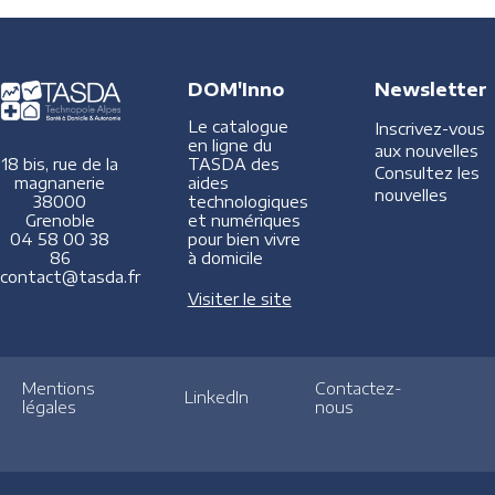
DOM'Inno
Newsletter
Le catalogue
Inscrivez-vous
en ligne du
aux nouvelles
TASDA des
18 bis, rue de la
Consultez les
aides
magnanerie
nouvelles
technologiques
38000
et numériques
Grenoble
pour bien vivre
04 58 00 38
à domicile
86
contact@tasda.fr
Visiter le site
Mentions
Contactez-
LinkedIn
légales
nous