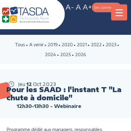
A-
A
A+
Se connecter
Tous
A venir
2019
2020
2021
2022
2023
2024
2025
2026
Jeu
12
Oct
2023
Pour les SAAD : l'instant T "La
chute à domicile"
12h30-13h30
- Webinaire
Programme dédié aux managers, responsables