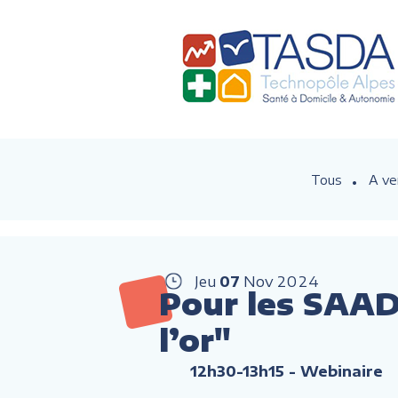
Tous
A ve
Jeu
07
Nov
2024
Pour les SAAD 
l’or"
12h30-13h15
- Webinaire