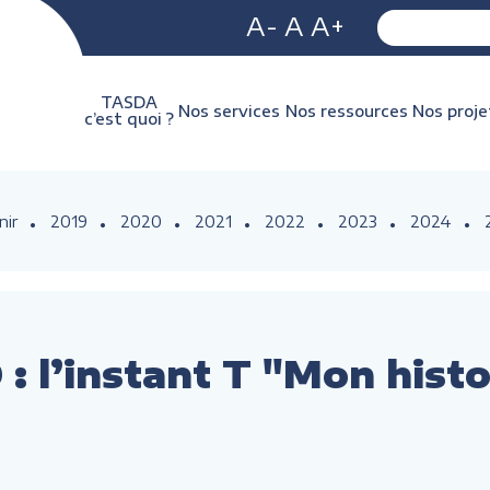
A-
A
A+
TASDA
Nos services
Nos ressources
Nos proje
c’est quoi ?
nir
2019
2020
2021
2022
2023
2024
: l’instant T "Mon histo