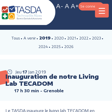
A-
A
A+
Se connecter
2019
Tous
A venir
2020
2021
2022
2023
2024
2025
2026
Jeu
17
Jan
2019
Inauguration de notre Living
Lab TECADOM
17 h 30 min
- Grenoble
Le TASDA inaugure le living lab TECADOM en