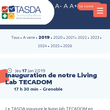
A-
A
A+
Se connecter
2019
Tous
A venir
2020
2021
2022
2023
2024
2025
2026
Jeu
17
Jan
2019
Inauguration de notre Living
Lab TECADOM
17 h 30 min
- Grenoble
Le TASDA inaugure le living lab TECADOM en