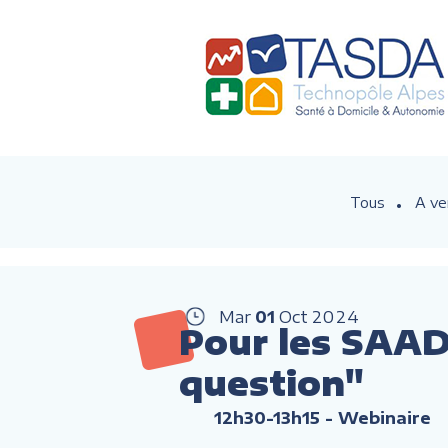
Tous
A ve
Mar
01
Oct
2024
Pour les SAAD 
question"
12h30-13h15
- Webinaire