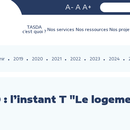
A-
A
A+
TASDA
Nos services
Nos ressources
Nos proje
c’est quoi ?
nir
2019
2020
2021
2022
2023
2024
: l’instant T "Le logem