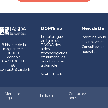
DOM'Inno
Newsletter
Le catalogue
Inscrivez-vous
en ligne du
aux nouvelles
TASDA des
18 bis, rue de la
Consultez les
aides
magnanerie
nouvelles
technologiques
38000
et numériques
Grenoble
pour bien vivre
04 58 00 38
à domicile
86
contact@tasda.fr
Visiter le site
Mentions
Contactez-
LinkedIn
légales
nous