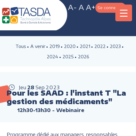
A-
A
A+
Se connecter
Tous
A venir
2019
2020
2021
2022
2023
2024
2025
2026
Jeu
28
Sep
2023
Pour les SAAD : l'instant T "La
gestion des médicaments"
12h30-13h30
- Webinaire
Programme dédié aux managers, responsables