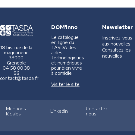
DOM'Inno
Newsletter
Le catalogue
Inscrivez-vous
en ligne du
aux nouvelles
TASDA des
18 bis, rue de la
Consultez les
aides
magnanerie
nouvelles
technologiques
38000
et numériques
Grenoble
pour bien vivre
04 58 00 38
à domicile
86
contact@tasda.fr
Visiter le site
Mentions
Contactez-
LinkedIn
légales
nous