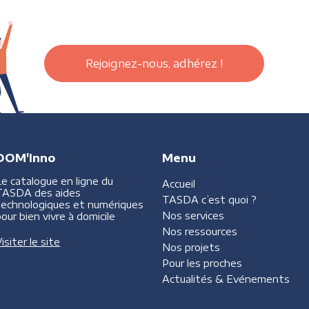
Rejoignez-nous, adhérez !
DOM'Inno
Menu
Le catalogue en ligne du
Accueil
TASDA des aides
TASDA
c’est quoi ?
technologiques et numériques
Nos services
our bien vivre à domicile
Nos ressources
isiter le site
Nos projets
Pour les proches
Actualités &
Evénements