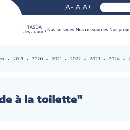
A-
A
A+
TASDA
Nos services
Nos ressources
Nos proje
c’est quoi ?
nir
2019
2020
2021
2022
2023
2024
e à la toilette"