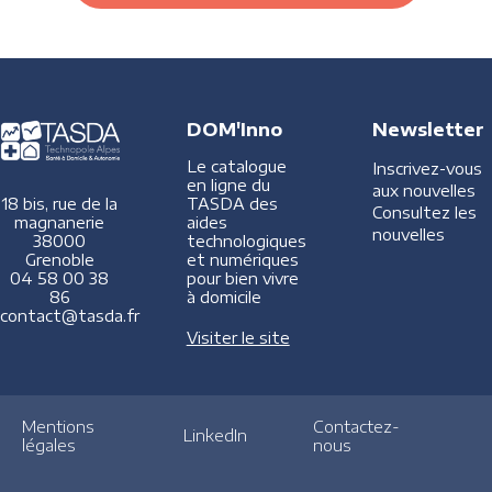
DOM'Inno
Newsletter
Le catalogue
Inscrivez-vous
en ligne du
aux nouvelles
TASDA des
18 bis, rue de la
Consultez les
aides
magnanerie
nouvelles
technologiques
38000
et numériques
Grenoble
pour bien vivre
04 58 00 38
à domicile
86
contact@tasda.fr
Visiter le site
Mentions
Contactez-
LinkedIn
légales
nous