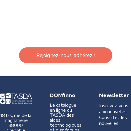
Rejoignez-nous, adhérez !
DOM'Inno
Newsletter
Le catalogue
Inscrivez-vous
en ligne du
aux nouvelles
TASDA des
18 bis, rue de la
Consultez les
aides
magnanerie
nouvelles
technologiques
38000
et numériques
Grenoble