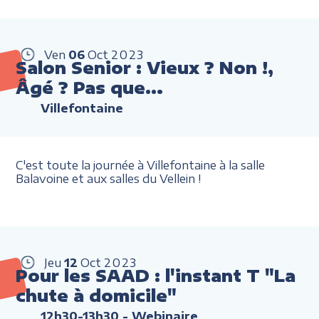
Ven
06
Oct
2023
Salon Senior : Vieux ? Non !,
Âgé ? Pas que…
Villefontaine
C'est toute la journée à Villefontaine à la salle
Balavoine et aux salles du Vellein !
Jeu
12
Oct
2023
Pour les SAAD : l'instant T "La
chute à domicile"
12h30-13h30
- Webinaire