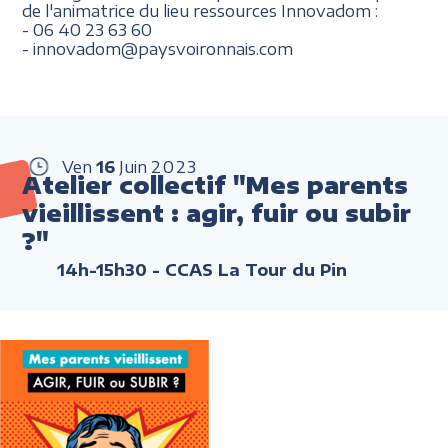
de l'a
nimatrice du lieu ressources Innovadom
:
- 06 40 23 63 60
- innovadom@paysvoironnais.com
Ven
16
Juin
2023
Atelier collectif "Mes parents
vieillissent : agir, fuir ou subir
?"
14h-15h30
- CCAS La Tour du Pin