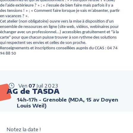
quotidiennes et qui se questionnent : « Pourquoi refuse-t-il (elle)
de l’aide extérieure ? » ; « J’essaie de bien faire mais parfois il y a
des tensions ! » ; « Comment faire lorsque je vais m’absenter, partir
en vacances ? ».
Cet atelier (non obligatoire) ouvre vers la mise à disposition d'un
ensemble de ressources en ligne (site web, vidéos, webinaires pour
échanger avec un professionnel...) accessibles gratuitement et "à la
carte" pour que chacun puisse trouver à son rythme des solutions
qui respectent ses envies et celles de son proche.
Renseignements et inscriptions conseillées auprès du CCAS : 04 74
94 88 50
Ven
07
Juil
2023
AG de TASDA
14h-17h
- Grenoble (MDA, 15 av Doyen
Louis Weil)
Notez la date !