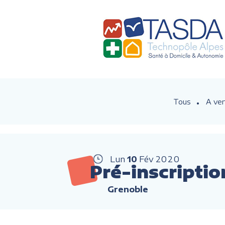
Tous
A ven
Lun
10
Fév
2020
Pré-inscriptio
Grenoble