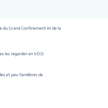
e du Grand Confinement et de la
s les regarder en V.O.D.
des et peu familières de