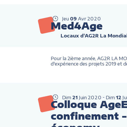
Jeu
09
Avr
2020
Med4Age
Locaux d'AG2R La Mondial
Pour la 2ième année, AG2R LA MOND
d'expérience des projets 2019 et d
Dim
21
Juin
2020
Dim
12
Ju
Colloque AgeE
confinement - 