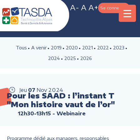
A-
A
A+
Se connecter
Tous
A venir
2019
2020
2021
2022
2023
2024
2025
2026
Jeu
07
Nov
2024
Pour les SAAD : l’instant T
"Mon histoire vaut de l’or"
12h30-13h15
- Webinaire
Programme dédié aux managers, responsables