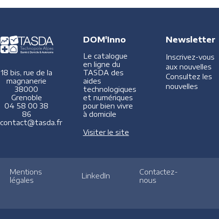
DOM'Inno
Newsletter
Le catalogue
Inscrivez-vous
en ligne du
aux nouvelles
TASDA des
18 bis, rue de la
Consultez les
aides
magnanerie
nouvelles
technologiques
38000
et numériques
Grenoble
pour bien vivre
04 58 00 38
à domicile
86
contact@tasda.fr
Visiter le site
Mentions
Contactez-
LinkedIn
légales
nous